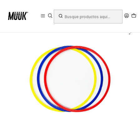
Inicio
Equipamiento de Cancha
Entrenamiento
Aros de agilidad
Aro de Agilidad Plano Muuk 70 cm