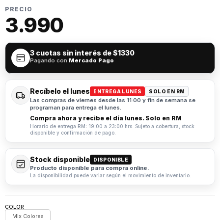
PRECIO
3.990
3 cuotas sin interés de
$1330
Pagando con
Mercado Pago
Recíbelo el lunes
ENTREGA LUNES
SOLO EN RM
Las compras de viernes desde las 11:00 y fin de semana se
programan para entrega el lunes.
Compra ahora y recibe el día lunes. Solo en RM
Horario de entrega RM: 19:00 a 23:00 hrs. Sujeto a cobertura, stock
disponible y confirmación de pago.
Stock disponible
DISPONIBLE
Producto disponible para compra online.
La disponibilidad puede variar según el movimiento de inventario.
COLOR
Mix Colores