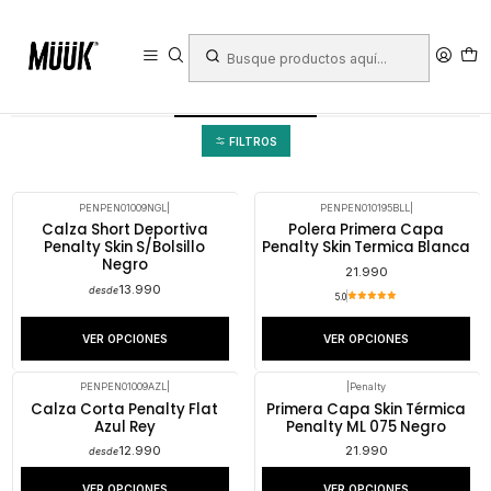
Inicio
Ropa Deportiva
Mujer
Ropa
Primeras capas y compresión
Primeras capas y compresión
FILTROS
PENPEN01009NGL
|
PENPEN010195BLL
|
Calza Short Deportiva
Polera Primera Capa
Penalty Skin S/Bolsillo
Penalty Skin Termica Blanca
Negro
21.990
13.990
desde
5.0
VER OPCIONES
VER OPCIONES
PENPEN01009AZL
|
|
Penalty
Calza Corta Penalty Flat
Primera Capa Skin Térmica
Azul Rey
Penalty ML 075 Negro
12.990
21.990
desde
VER OPCIONES
VER OPCIONES