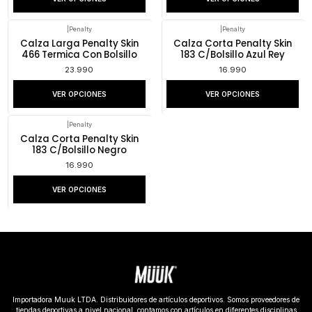
|
Penalty
|
Penalty
Calza Larga Penalty Skin
Calza Corta Penalty Skin
466 Termica Con Bolsillo
183 C/Bolsillo Azul Rey
23.990
16.990
VER OPCIONES
VER OPCIONES
|
Penalty
Calza Corta Penalty Skin
183 C/Bolsillo Negro
16.990
VER OPCIONES
Importadora Muuk LTDA. Distribuidores de artículos deportivos. Somos proveedores de
tiendas deportivas a nivel nacional, contamos con artículos en diferentes disciplinas