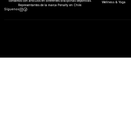
contamos con artículos en diferentes disciplinas deportivas.
Wellness & Yoga
Representantes de la marca Penalty en Chile.
Síguenos