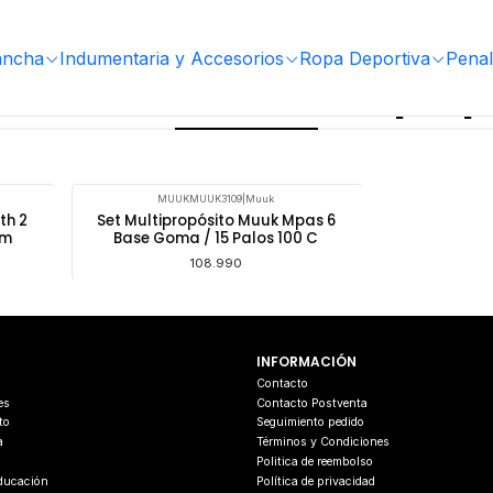
ancha
Indumentaria y Accesorios
Ropa Deportiva
Penal
ntrenamientos Multiprop
MUUKMUUK3109
|
Muuk
th 2
Set Multipropósito Muuk Mpas 6
Cm
Base Goma / 15 Palos 100 C
108.990
INFORMACIÓN
s
Contacto
es
Contacto Postventa
to
Seguimiento pedido
a
Términos y Condiciones
Politica de reembolso
Educación
Política de privacidad