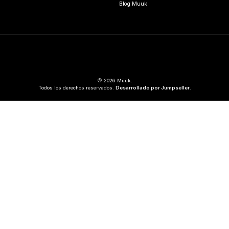
Blog Muuk
2026 Müük.
Todos los derechos reservados.
Desarrollado por Jumpseller
.