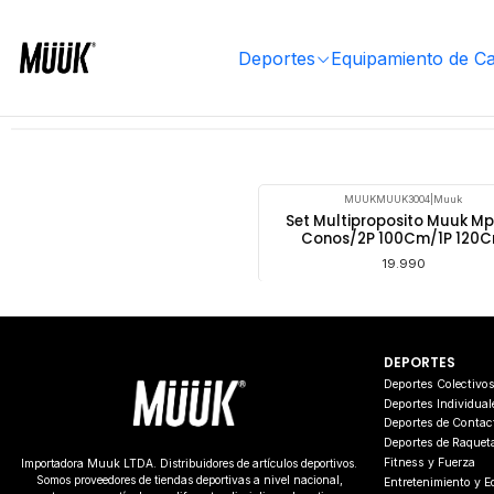
Inicio
Equipamiento de Cancha
Entrenamiento
Set Entrenamientos Multipropósitos
Deportes
Equipamiento de C
Set E
MUUKMUUK3004
|
Muuk
Set Multiproposito Muuk Mp
Conos/2P 100Cm/1P 120
19.990
DEPORTES
Deportes Colectivo
Deportes Individual
Deportes de Contac
Deportes de Raquet
Fitness y Fuerza
Importadora Muuk LTDA. Distribuidores de artículos deportivos.
Somos proveedores de tiendas deportivas a nivel nacional,
Entretenimiento y 