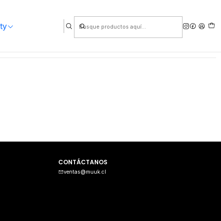
ty
ósitos
CONTÁCTANOS
ventas@muuk.cl