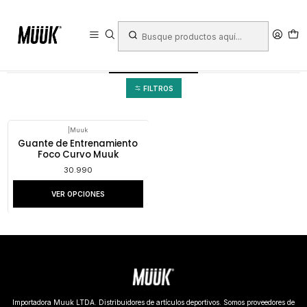
Inicio
Deportes
Deportes de Contacto
Equipo de Coaching
Guantes foco
Curvo
Curvo
FILTROS
|
Muuk
Guante de Entrenamiento
Foco Curvo Muuk
30.990
VER OPCIONES
Importadora Muuk LTDA. Distribuidores de artículos deportivos. Somos proveedores de