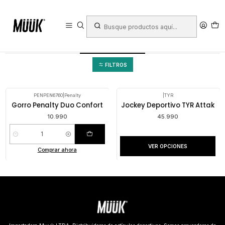
Inicio
Ropa Deportiva
Hombre
Ropa
Gorros y Jockeys
Gorros y Jockeys
FILTROS
PENPEN6760
|
Penalty
|
TYR
Gorro Penalty Duo Confort
Jockey Deportivo TYR Attak
10.990
45.990
Cantidad
VER OPCIONES
Comprar ahora