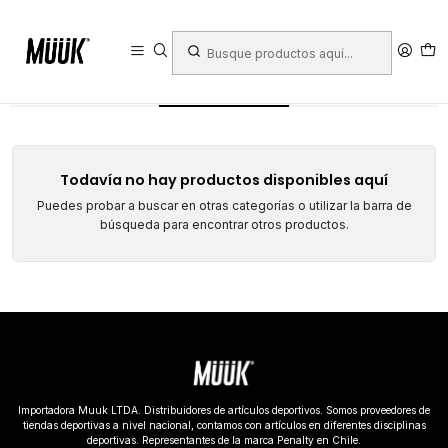
Inicio
Deportes
Deportes Colectivos
Fútbol
Accesorios
Calibrador
Calibrador
Todavía no hay productos disponibles aquí
Puedes probar a buscar en otras categorías o utilizar la barra de
búsqueda para encontrar otros productos.
Importadora Muuk LTDA. Distribuidores de artículos deportivos. Somos proveedores de
tiendas deportivas a nivel nacional, contamos con artículos en diferentes disciplinas
deportivas. Representantes de la marca Penalty en Chile.