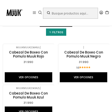
Inicio
Deportes
Deportes de Contacto
Boxeo
Cabezales
Cabezales
FILTROS
MUUKMUUK234ARJL
|
|
Cabezal De Boxeo Con
Cabezal De Boxeo Con
Pomulo Muuk Rojo
Pomulo Muuk Negro
31.990
31.990
5.0
VER OPCIONES
VER OPCIONES
MUUKMUUK2343AZL
|
Cabezal De Boxeo Con
Pomulo Muuk Azul
31.990
VER OPCIONES