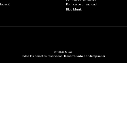
Educación
Política de privacidad
Blog Muuk
2026 Müük.
Todos los derechos reservados.
Desarrollado por Jumpseller
.