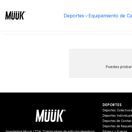
Inicio
Deportes
Fitness y Fuerza
Balones medicinales
Con Aza
Deportes
Equipamiento de C
Puedes probar a
DEPORTES
Deportes Colectivo
Deportes Individual
Deportes de Contac
Deportes de Raquet
Fitness y Fuerza
Importadora Muuk LTDA. Distribuidores de artículos deportivos.