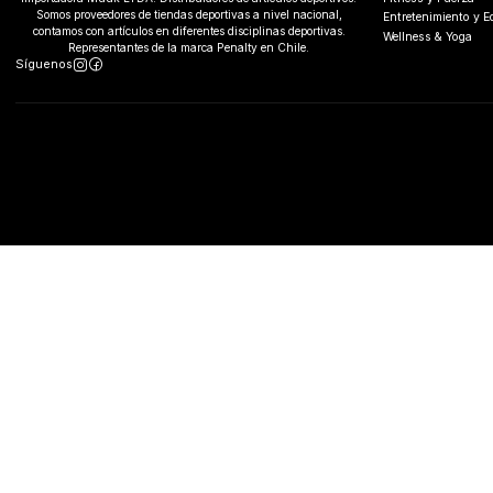
Somos proveedores de tiendas deportivas a nivel nacional,
Entretenimiento y 
contamos con artículos en diferentes disciplinas deportivas.
Wellness & Yoga
Representantes de la marca Penalty en Chile.
Síguenos