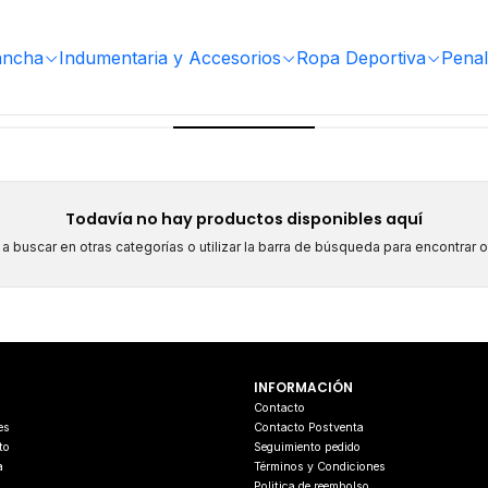
ancha
Indumentaria y Accesorios
Ropa Deportiva
Penal
Con Aza
Todavía no hay productos disponibles aquí
 buscar en otras categorías o utilizar la barra de búsqueda para encontrar 
INFORMACIÓN
s
Contacto
es
Contacto Postventa
to
Seguimiento pedido
a
Términos y Condiciones
Politica de reembolso