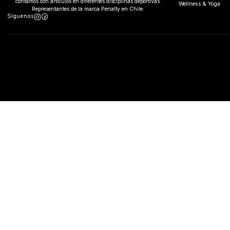
contamos con artículos en diferentes disciplinas deportivas.
Wellness & Yoga
Representantes de la marca Penalty en Chile.
Síguenos