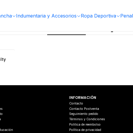
ancha
Indumentaria y Accesorios
Ropa Deportiva
Penal
Balones Fútbol Playa
lty
INFORMACIÓN
s
Contacto
es
Contacto Postventa
to
Seguimiento pedido
a
Términos y Condiciones
Politica de reembolso
Educación
Política de privacidad