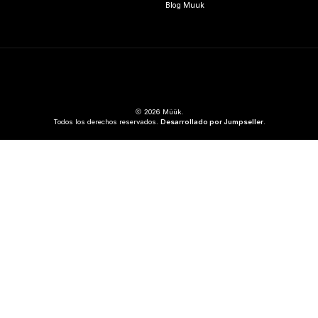
Blog Muuk
2026 Müük.
Todos los derechos reservados.
Desarrollado por Jumpseller
.