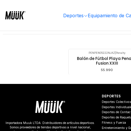
Inicio
Deportes
Deportes Colectivos
Fútbol
Balones Fútbol Playa
Deportes
Equipamiento de C
PENPEN05222NJAZ
|
Penalty
Balón de Fútbol Playa Pena
Fusion XXIII
55.990
DEPORTES
Deportes Colectivo
Deportes Individual
Deportes de Contac
Deportes de Raquet
Fitness y Fuerza
Importadora Muuk LTDA. Distribuidores de artículos deportivos.
Somos proveedores de tiendas deportivas a nivel nacional,
Entretenimiento y 