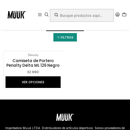
Inicio
Indumentaria y Accesorios
Uniformes
Arqueros
Poleras
Poleras
FILTROS
|
Penalty
Camiseta de Portero
Penalty Delta ML 126 Negro
32.990
VER OPCIONES
Importadora Muuk LTDA. Distribuidores de artículos deportivos. Somos proveedores de