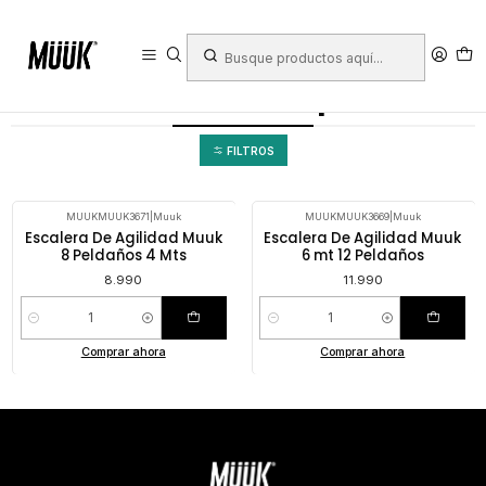
Inicio
Deportes
Deportes Colectivos
Fútbol
Equipamiento Cancha
Estacas y escaleras de agilidad
Escaleras simples
Escaleras simples
FILTROS
MUUKMUUK3671
|
Muuk
MUUKMUUK3669
|
Muuk
Escalera De Agilidad Muuk
Escalera De Agilidad Muuk
8 Peldaños 4 Mts
6 mt 12 Peldaños
8.990
11.990
Cantidad
Cantidad
Comprar ahora
Comprar ahora