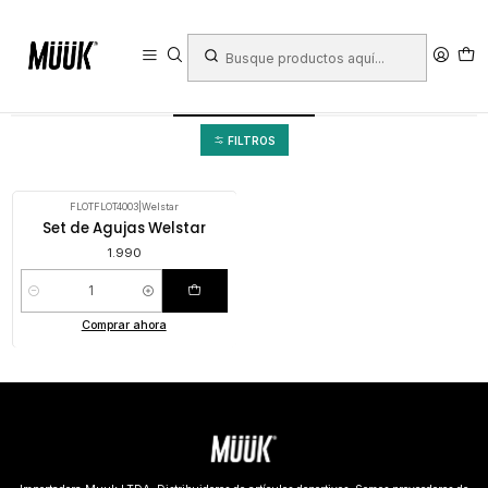
Inicio
Equipamiento de Cancha
Accesorios
Agujas
Agujas
FILTROS
FLOTFLOT4003
|
Welstar
Set de Agujas Welstar
1.990
Cantidad
Comprar ahora