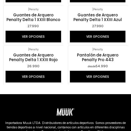
|
Penalty
|
Penalty
Guantes de Arquero
Guantes de Arquero
Penalty Delta 1 XXIII Blanco
Penalty Delta 1 XXIII Azul
27.990
27.990
VER OPCIONES
VER OPCIONES
|
Penalty
|
Penalty
Guantes de Arquero
Pantalón de Arquero
Penalty Delta 1 XXIII Rojo
Penalty Pro 443
26.990
54.990
desde
VER OPCIONES
VER OPCIONES
Importadora Muuk LTDA. Distribuidores de artículos deportivos. Somos proveedores de
tiendas deportivas a nivel nacional, contamos con artículos en diferentes disciplinas