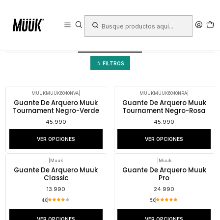
Inicio
Deportes
Deportes Colectivos
Fútbol
Arquero
Arquero
FILTROS
MUUKMUUK6040NVA
|
MUUKMUUK6040NRA
|
Guante De Arquero Muuk
Guante De Arquero Muuk
Tournament Negro-Verde
Tournament Negro-Rosa
45.990
45.990
VER OPCIONES
VER OPCIONES
|
Muuk
|
Muuk
Guante De Arquero Muuk
Guante De Arquero Muuk
Classic
Pro
13.990
24.990
4.0
5.0
VER OPCIONES
VER OPCIONES