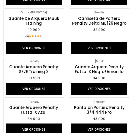
MUUKMUUK6020A
|
|
Penalty
Guante De Arquero Muuk
Camiseta de Portero
Training
Penalty Delta ML 126 Negro
19.990
32.990
4.0
VER OPCIONES
VER OPCIONES
|
Penalty
|
Muuk
Guante Arquero Penalty
Guante Arquero Penalty
SE7E Training X
Futsal X Negro/Amarillo
39.990
34.990
VER OPCIONES
VER OPCIONES
|
Penalty
|
Penalty
Guante Arquero Penalty
Pantalón Portero Penalty
Futsal X Azul
3/4 444 Pro
34.990
43.990
VER OPCIONES
VER OPCIONES