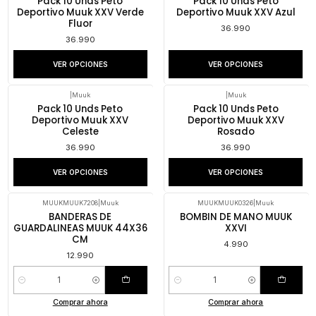
Pack 10 Unds Peto
Pack 10 Unds Peto
Deportivo Muuk XXV Verde
Deportivo Muuk XXV Azul
Fluor
36.990
36.990
VER OPCIONES
VER OPCIONES
|
Muuk
|
Muuk
Pack 10 Unds Peto
Pack 10 Unds Peto
Deportivo Muuk XXV
Deportivo Muuk XXV
Celeste
Rosado
36.990
36.990
VER OPCIONES
VER OPCIONES
MUUKMUUK7208
|
Muuk
MUUKMUUK0326
|
Muuk
BANDERAS DE
BOMBIN DE MANO MUUK
GUARDALINEAS MUUK 44X36
XXVI
CM
4.990
12.990
Cantidad
Cantidad
Comprar ahora
Comprar ahora