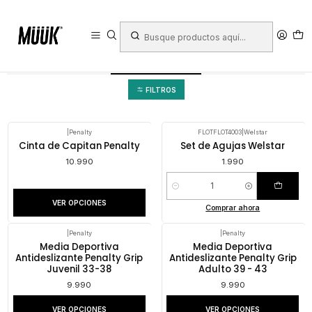
Inicio
Deportes
Deportes Colectivos
Fútbol
Accesorios
Accesorios
FILTROS
|
Penalty
FLOTFLOT4003
|
Welstar
Cinta de Capitan Penalty
Set de Agujas Welstar
10.990
1.990
Cantidad
VER OPCIONES
Comprar ahora
|
Penalty
|
Penalty
Media Deportiva
Media Deportiva
Antideslizante Penalty Grip
Antideslizante Penalty Grip
Juvenil 33-38
Adulto 39 - 43
9.990
9.990
VER OPCIONES
VER OPCIONES