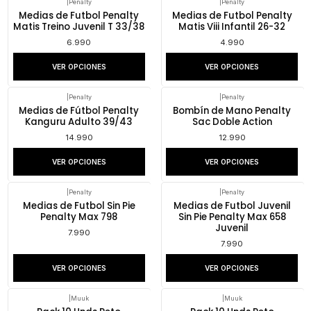
|
Penalty
|
Penalty
Medias de Futbol Penalty
Medias de Futbol Penalty
Matis Treino Juvenil T 33/38
Matis Viii Infantil 26-32
6.990
4.990
VER OPCIONES
VER OPCIONES
|
Penalty
|
Penalty
Medias de Fútbol Penalty
Bombín de Mano Penalty
Kanguru Adulto 39/43
Sac Doble Action
14.990
12.990
VER OPCIONES
VER OPCIONES
|
Penalty
|
Penalty
Medias de Futbol Sin Pie
Medias de Futbol Juvenil
Penalty Max 798
Sin Pie Penalty Max 658
Juvenil
7.990
7.990
VER OPCIONES
VER OPCIONES
|
Muuk
|
Muuk