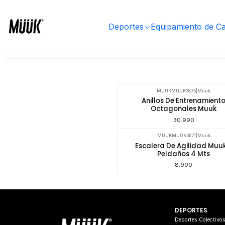
Inicio
Equipamiento de Cancha
Entrenamiento
Estacas y escaleras de agilidad
Deportes
Equipamiento de C
Est
MUUKMUUK3875
|
Muuk
Anillos De Entrenamient
Octagonales Muuk
30.990
MUUKMUUK3671
|
Muuk
Escalera De Agilidad Muuk
Peldaños 4 Mts
8.990
DEPORTES
Deportes Colectivo