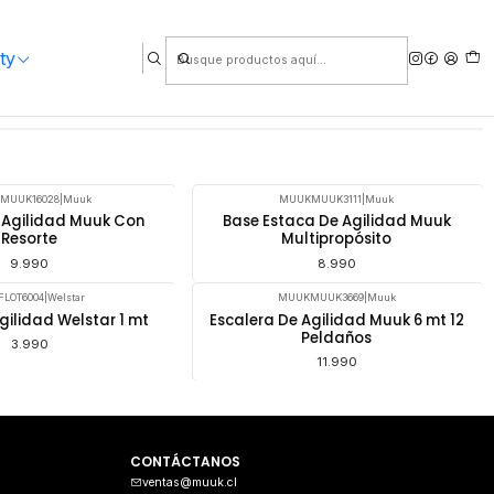
ty
idad
MUUK16028
|
Muuk
MUUKMUUK3111
|
Muuk
 Agilidad Muuk Con
Base Estaca De Agilidad Muuk
Resorte
Multipropósito
9.990
8.990
FLOT6004
|
Welstar
MUUKMUUK3669
|
Muuk
gilidad Welstar 1 mt
Escalera De Agilidad Muuk 6 mt 12
Peldaños
3.990
11.990
CONTÁCTANOS
ventas@muuk.cl