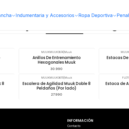
ancha
Indumentaria y Accesorios
Ropa Deportiva
Penal
acas y escaleras de agil
MUUKMUUK3874
|
Muuk
MUUK
o
Anillos De Entrenamiento
Estacas De
Hexagonales Muuk
30.990
MUUKMUUK3670
|
Muuk
FLOT
 8
Escalera de Agilidad Muuk Doble 8
Estaca de A
Peldaños (Por lado)
27.990
INFORMACIÓN
s
Contacto