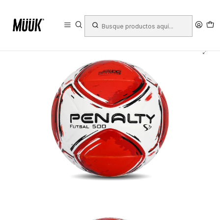
Inicio
Deportes
Deportes Colectivos
Fútbol
Balones Futsal
Balón de Futsal Penalty S11 R2 XXIV