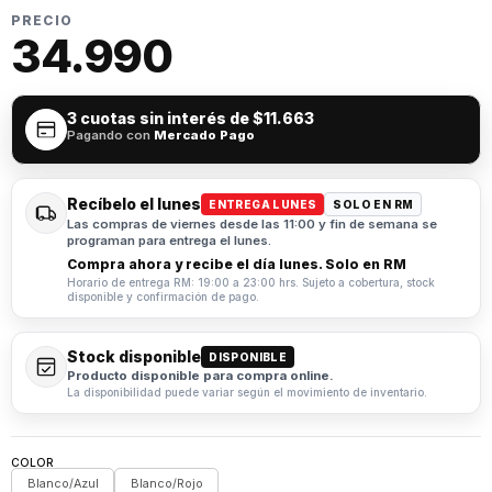
PRECIO
34.990
3 cuotas sin interés de
$11.663
Pagando con
Mercado Pago
Recíbelo el lunes
ENTREGA LUNES
SOLO EN RM
Las compras de viernes desde las 11:00 y fin de semana se
programan para entrega el lunes.
Compra ahora y recibe el día lunes. Solo en RM
Horario de entrega RM: 19:00 a 23:00 hrs. Sujeto a cobertura, stock
disponible y confirmación de pago.
Stock disponible
DISPONIBLE
Producto disponible para compra online.
La disponibilidad puede variar según el movimiento de inventario.
COLOR
Blanco/Azul
Blanco/Rojo