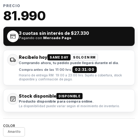
PRECIO
81.990
3 cuotas sin interés de
$27.330
Pagando con
Mercado Pago
Recíbelo hoy
SAME DAY
SOLO EN RM
Comprando ahora, tu pedido puede llegará durante el día.
02:31:00
Compra antes de las 11:00 hrs:
Horario de entrega RM: 19:00 a 23:00 hrs. Sujeto a cobertura, stock
disponible y confirmación de pago.
Stock disponible
DISPONIBLE
Producto disponible para compra online.
La disponibilidad puede variar según el movimiento de inventario.
COLOR
Amarillo