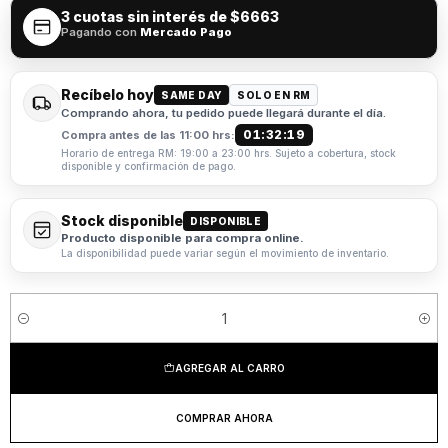
3 cuotas sin interés de
$6663
Pagando con
Mercado Pago
Recíbelo hoy
SAME DAY
SOLO EN RM
Comprando ahora, tu pedido puede llegará durante el día.
01:32:19
Compra antes de las 11:00 hrs:
Horario de entrega RM: 19:00 a 23:00 hrs. Sujeto a cobertura, stock
disponible y confirmación de pago.
Stock disponible
DISPONIBLE
Producto disponible para compra online.
La disponibilidad puede variar según el movimiento de inventario.
Cantidad
AGREGAR AL CARRO
COMPRAR AHORA