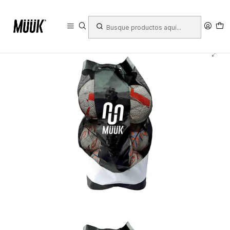
Inicio
Equipamiento de Cancha
Accesorios
Porta balones
Bolso para balón
Bolso Balonero Muuk 18 Un