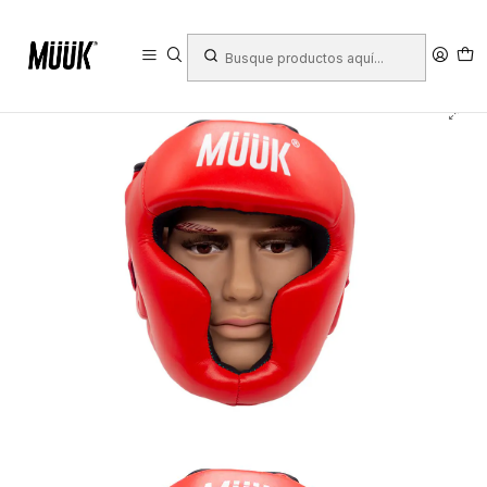
Inicio
Deportes
Deportes de Contacto
Protecciones
Cabezales
Cabezal con Pómulo
Cabezal De Boxeo Con Pomulo Muuk Rojo