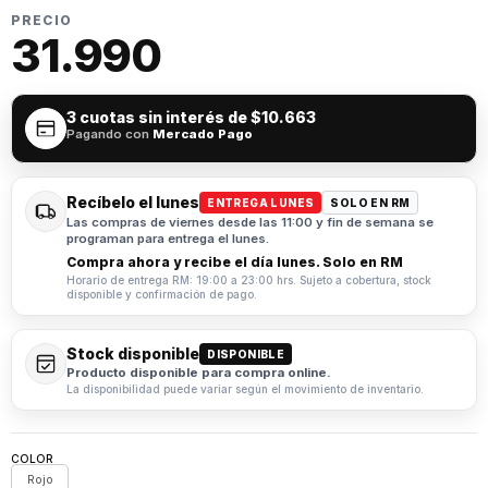
PRECIO
31.990
3 cuotas sin interés de
$10.663
Pagando con
Mercado Pago
Recíbelo el lunes
ENTREGA LUNES
SOLO EN RM
Las compras de viernes desde las 11:00 y fin de semana se
programan para entrega el lunes.
Compra ahora y recibe el día lunes. Solo en RM
Horario de entrega RM: 19:00 a 23:00 hrs. Sujeto a cobertura, stock
disponible y confirmación de pago.
Stock disponible
DISPONIBLE
Producto disponible para compra online.
La disponibilidad puede variar según el movimiento de inventario.
COLOR
Rojo