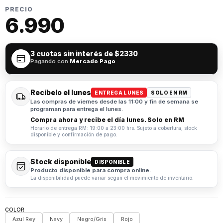
PRECIO
6.990
3 cuotas sin interés de
$2330
Pagando con
Mercado Pago
Recíbelo el lunes
ENTREGA LUNES
SOLO EN RM
Las compras de viernes desde las 11:00 y fin de semana se
programan para entrega el lunes.
Compra ahora y recibe el día lunes. Solo en RM
Horario de entrega RM: 19:00 a 23:00 hrs. Sujeto a cobertura, stock
disponible y confirmación de pago.
Stock disponible
DISPONIBLE
Producto disponible para compra online.
La disponibilidad puede variar según el movimiento de inventario.
COLOR
Azul Rey
Navy
Negro/Gris
Rojo