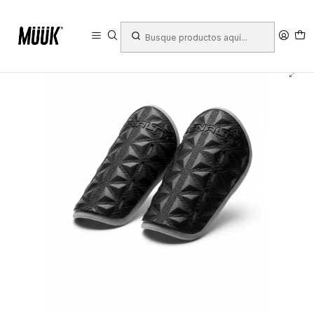
Inicio
Deportes
Deportes Colectivos
Fútbol
Protección Jugador
Canilleras
Canillera de Fútbol Penalty Matis X Juvenil