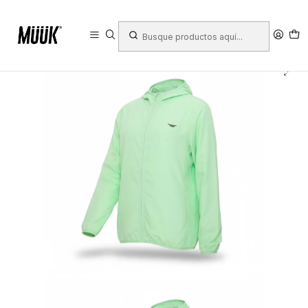
Inicio
Ropa Deportiva
Mujer
Ropa
Polerones y chaquetas
Cortaviento Penalty X 245 Femenino Verde Agua