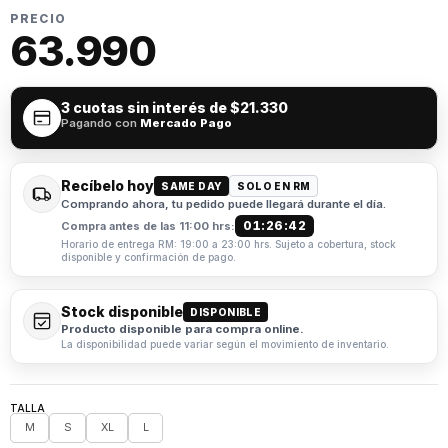
PRECIO
63.990
3 cuotas sin interés de
$21.330
Pagando con
Mercado Pago
Recíbelo hoy
SAME DAY
SOLO EN RM
Comprando ahora, tu pedido puede llegará durante el día.
01:26:42
Compra antes de las 11:00 hrs:
Horario de entrega RM: 19:00 a 23:00 hrs. Sujeto a cobertura, stock
disponible y confirmación de pago.
Stock disponible
DISPONIBLE
Producto disponible para compra online.
La disponibilidad puede variar según el movimiento de inventario.
TALLA
M
S
XL
L