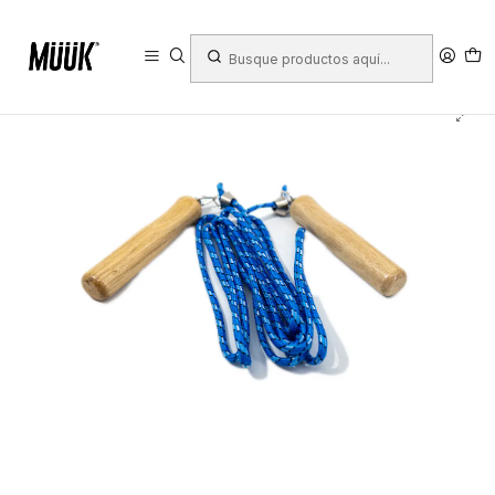
Inicio
Deportes
Fitness y Fuerza
Acondicionamiento
Cuerdas de salto
Cuerda de Salto Welstar Mango de Madera