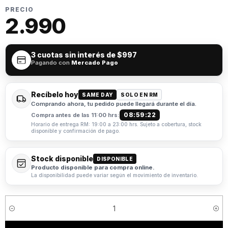
PRECIO
2.990
3 cuotas sin interés de
$997
Pagando con
Mercado Pago
Recíbelo hoy
SAME DAY
SOLO EN RM
Comprando ahora, tu pedido puede llegará durante el día.
08:59:22
Compra antes de las 11:00 hrs:
Horario de entrega RM: 19:00 a 23:00 hrs. Sujeto a cobertura, stock
disponible y confirmación de pago.
Stock disponible
DISPONIBLE
Producto disponible para compra online.
La disponibilidad puede variar según el movimiento de inventario.
Cantidad