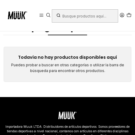
Inicio
Equipamiento de Cancha
Accesorios
Porta balones
Carro plegable porta balones
Carro plegable porta balones
Todavía no hay productos disponibles aquí
Puedes probar a buscar en otras categorías o utilizar la barra de
búsqueda para encontrar otros productos.
Importadora Muuk LTDA. Distribuidores de artículos deportivos. Somos proveedores de
tiendas deportivas a nivel nacional, contamos con artículos en diferentes disciplinas