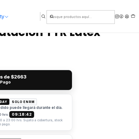
ty
atación TYR Latex
és de
$2663
 Pago
 DAY
SOLO EN RM
ido puede llegará durante el día.
09:18:41
0 hrs:
0 a 23:00 hrs. Sujeto a cobertura, stock
e pago.