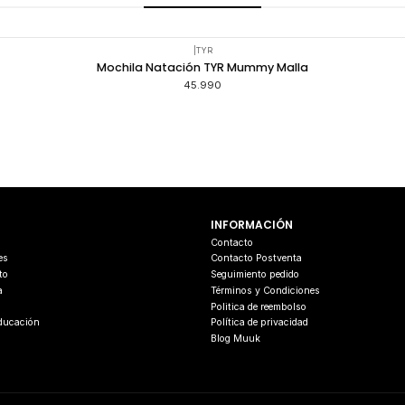
|
TYR
Mochila Natación TYR Mummy Malla
45.990
INFORMACIÓN
s
Contacto
es
Contacto Postventa
to
Seguimiento pedido
a
Términos y Condiciones
Politica de reembolso
Educación
Política de privacidad
Blog Muuk