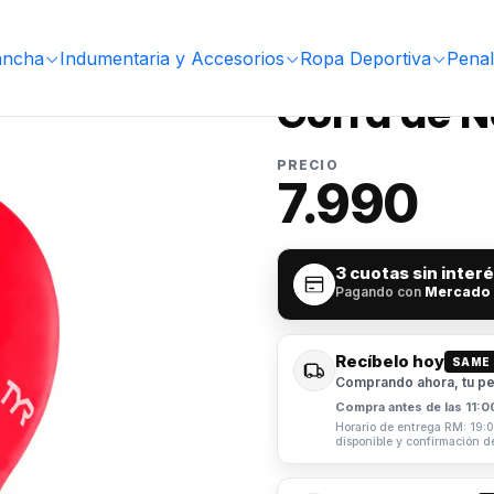
x
ancha
Indumentaria y Accesorios
Ropa Deportiva
Penal
|
Gorra de N
PRECIO
7.990
3 cuotas sin inter
Pagando con
Mercado
Recíbelo hoy
SAME
Comprando ahora, tu ped
Compra antes de las 11:0
Horario de entrega RM: 19:0
disponible y confirmación d