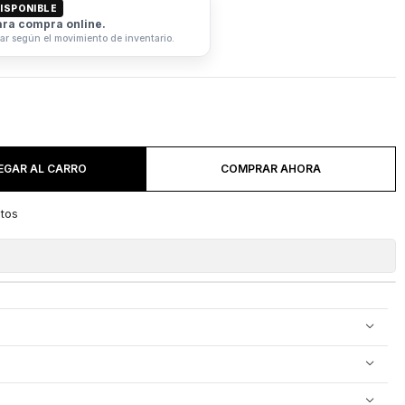
ISPONIBLE
ara compra online.
iar según el movimiento de inventario.
EGAR AL CARRO
COMPRAR AHORA
itos