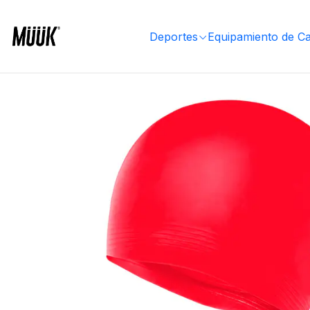
Inicio
Deportes
Deportes Individuales
Natación
Gorros
Gorra de Natación TYR Late
Deportes
Equipamiento de C