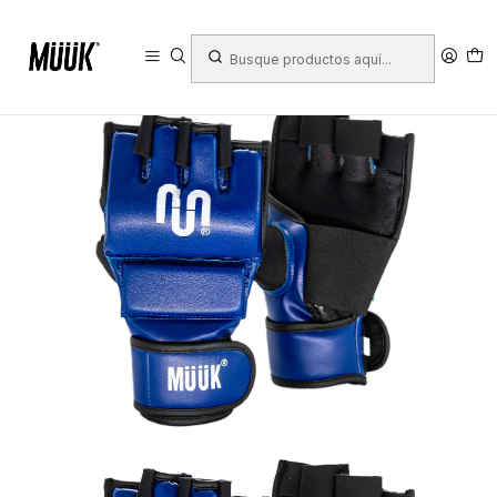
Inicio
Deportes
Deportes de Contacto
Guantes
MMA
Guantilla MMA Muuk Azul