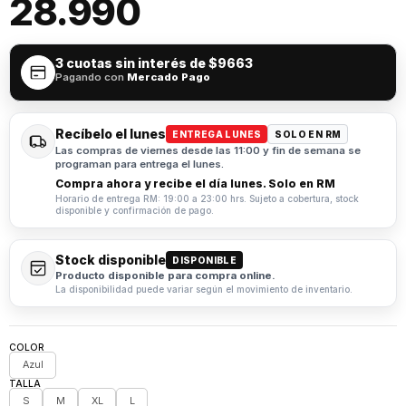
28.990
3 cuotas sin interés de
$9663
Pagando con
Mercado Pago
Recíbelo el lunes
ENTREGA LUNES
SOLO EN RM
Las compras de viernes desde las 11:00 y fin de semana se
programan para entrega el lunes.
Compra ahora y recibe el día lunes. Solo en RM
Horario de entrega RM: 19:00 a 23:00 hrs. Sujeto a cobertura, stock
disponible y confirmación de pago.
Stock disponible
DISPONIBLE
Producto disponible para compra online.
La disponibilidad puede variar según el movimiento de inventario.
COLOR
Azul
TALLA
S
M
XL
L