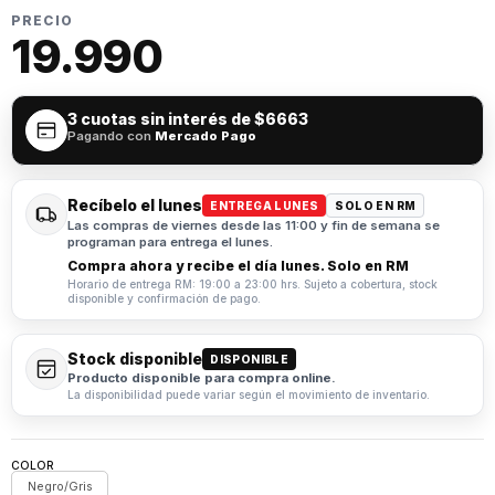
PRECIO
19.990
3 cuotas sin interés de
$6663
Pagando con
Mercado Pago
Recíbelo el lunes
ENTREGA LUNES
SOLO EN RM
Las compras de viernes desde las 11:00 y fin de semana se
programan para entrega el lunes.
Compra ahora y recibe el día lunes. Solo en RM
Horario de entrega RM: 19:00 a 23:00 hrs. Sujeto a cobertura, stock
disponible y confirmación de pago.
Stock disponible
DISPONIBLE
Producto disponible para compra online.
La disponibilidad puede variar según el movimiento de inventario.
COLOR
Negro/Gris