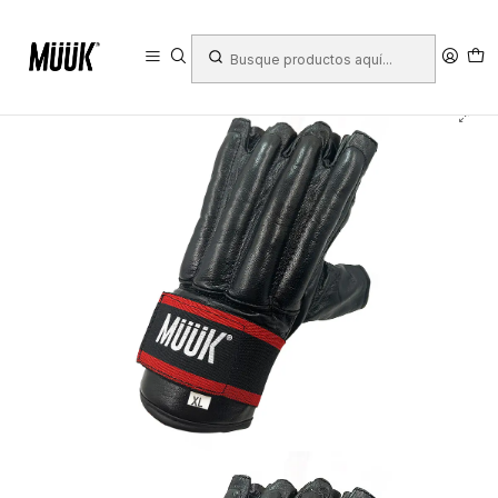
Inicio
Deportes
Deportes de Contacto
Guantes
Guantilla Saco o Garra
Guantilla Tipo Garra Muuk Negro