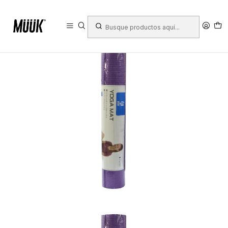
Inicio
Deportes
Wellness & Yoga
Yoga
Mat de Yoga
Mat De Yoga Muuk 4 Mm