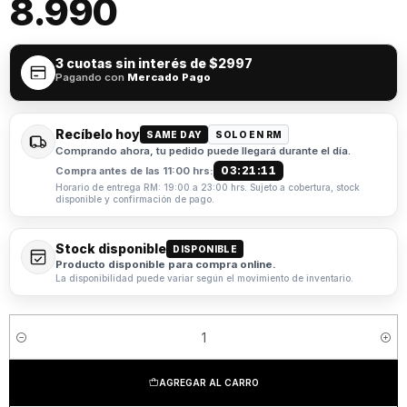
8.990
3 cuotas sin interés de
$2997
Pagando con
Mercado Pago
Recíbelo hoy
SAME DAY
SOLO EN RM
Comprando ahora, tu pedido puede llegará durante el día.
03:21:11
Compra antes de las 11:00 hrs:
Horario de entrega RM: 19:00 a 23:00 hrs. Sujeto a cobertura, stock
disponible y confirmación de pago.
Stock disponible
DISPONIBLE
Producto disponible para compra online.
La disponibilidad puede variar según el movimiento de inventario.
Cantidad
AGREGAR AL CARRO