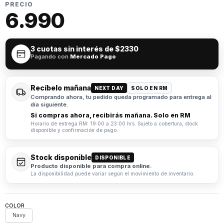
PRECIO
6.990
3 cuotas sin interés de
$2330
Pagando con
Mercado Pago
Recíbelo mañana
NEXT DAY
SOLO EN RM
Comprando ahora, tu pedido queda programado para entrega al
día siguiente.
Si compras ahora, recibirás mañana. Solo en RM
Horario de entrega RM: 19:00 a 23:00 hrs. Sujeto a cobertura, stock
disponible y confirmación de pago.
Stock disponible
DISPONIBLE
Producto disponible para compra online.
La disponibilidad puede variar según el movimiento de inventario.
COLOR
Navy