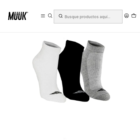
Inicio
Ropa Deportiva
Hombre
Ropa
Medias
Medias Deportivas Penalty Tripack