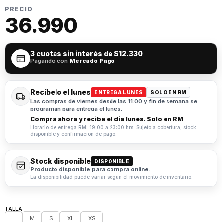
PRECIO
36.990
3 cuotas sin interés de
$12.330
Pagando con
Mercado Pago
Recíbelo el lunes
ENTREGA LUNES
SOLO EN RM
Las compras de viernes desde las 11:00 y fin de semana se
programan para entrega el lunes.
Compra ahora y recibe el día lunes. Solo en RM
Horario de entrega RM: 19:00 a 23:00 hrs. Sujeto a cobertura, stock
disponible y confirmación de pago.
Stock disponible
DISPONIBLE
Producto disponible para compra online.
La disponibilidad puede variar según el movimiento de inventario.
TALLA
L
M
S
XL
XS