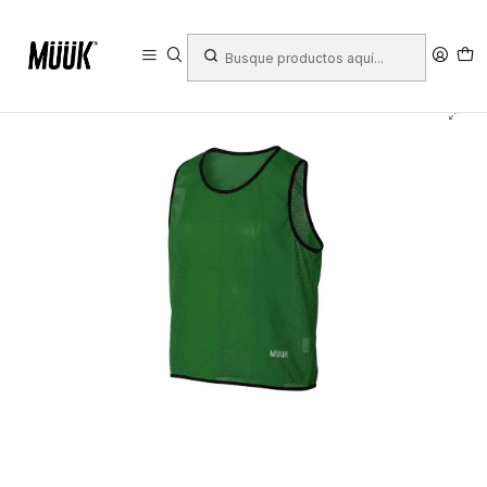
Inicio
Ropa Deportiva
Mujer
Uniformes
Petos Deportivos
Pack 10 Unds Peto Deportivo Muuk XXV Verde Oscuro