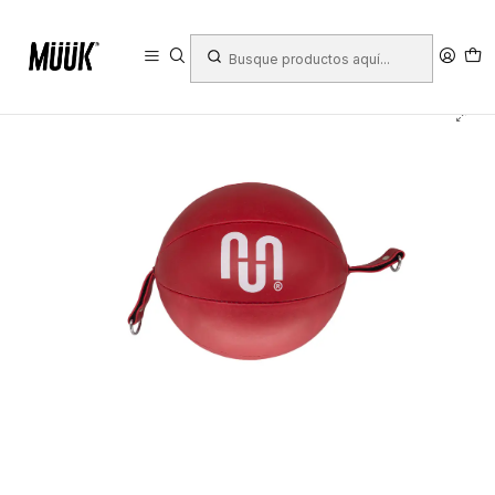
Inicio
Deportes
Deportes de Contacto
Boxeo
Peras
Con elástico
Pera Box Muuk Con Elástico Roja