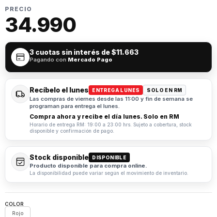
PRECIO
34.990
3 cuotas sin interés de
$11.663
Pagando con
Mercado Pago
Recíbelo el lunes
ENTREGA LUNES
SOLO EN RM
Las compras de viernes desde las 11:00 y fin de semana se
programan para entrega el lunes.
Compra ahora y recibe el día lunes. Solo en RM
Horario de entrega RM: 19:00 a 23:00 hrs. Sujeto a cobertura, stock
disponible y confirmación de pago.
Stock disponible
DISPONIBLE
Producto disponible para compra online.
La disponibilidad puede variar según el movimiento de inventario.
COLOR
Rojo