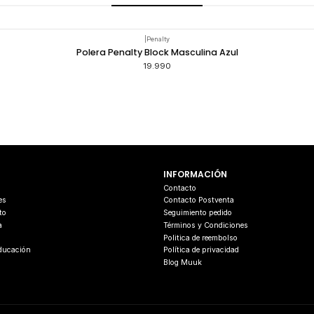
|
Penalty
Polera Penalty Block Masculina Azul
19.990
INFORMACIÓN
s
Contacto
es
Contacto Postventa
to
Seguimiento pedido
a
Términos y Condiciones
Politica de reembolso
Educación
Política de privacidad
Blog Muuk