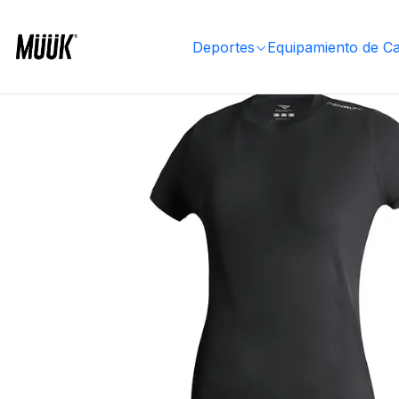
Inicio
Ropa Deportiva
Mujer
Ropa
Poleras
Polera Block Femenina Negro
Deportes
Equipamiento de C