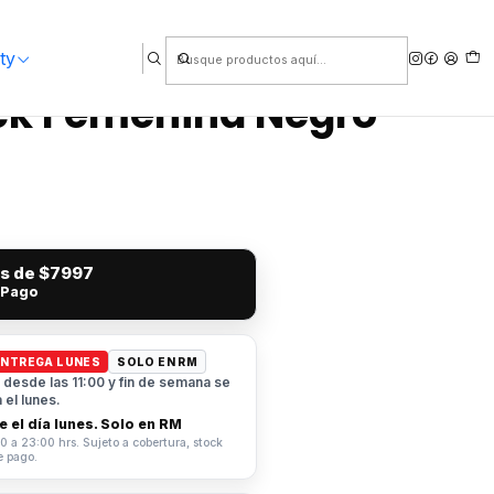
ty
ock Femenina Negro
és de
$7997
 Pago
ENTREGA LUNES
SOLO EN RM
desde las 11:00 y fin de semana se
el lunes.
 el día lunes. Solo en RM
0 a 23:00 hrs. Sujeto a cobertura, stock
e pago.