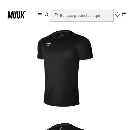
Inicio
Ropa Deportiva
Hombre
Ropa
Poleras
Polera Penalty Matis X Negro