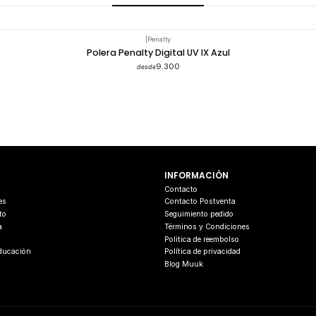
|
Penalty
Polera Penalty Digital UV IX Azul
9.300
desde
INFORMACIÓN
s
Contacto
es
Contacto Postventa
to
Seguimiento pedido
a
Términos y Condiciones
Politica de reembolso
Educación
Política de privacidad
Blog Muuk