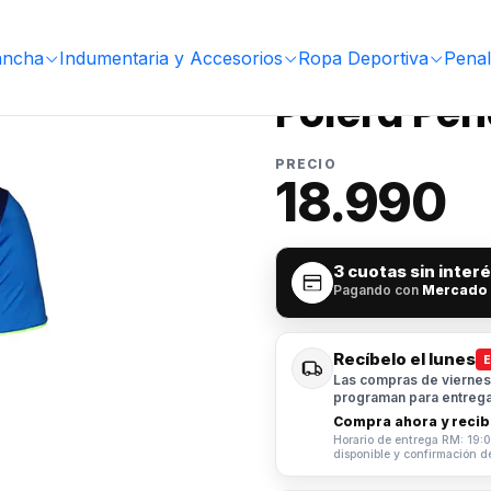
ancha
Indumentaria y Accesorios
Ropa Deportiva
Penal
|
Polera Pen
PRECIO
18.990
3 cuotas sin inter
Pagando con
Mercado
Recíbelo el lunes
Las compras de viernes 
programan para entrega 
Compra ahora y recibe
Horario de entrega RM: 19:0
disponible y confirmación d