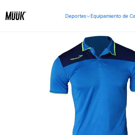
Inicio
Ropa Deportiva
Hombre
Ropa
Poleras
Polera Penalty Polo Br70 Uv Azul
Deportes
Equipamiento de C