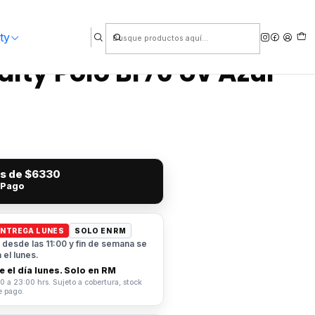
ty
alty Polo Br70 Uv Azul
és de
$6330
 Pago
ENTREGA LUNES
SOLO EN RM
desde las 11:00 y fin de semana se
el lunes.
 el día lunes. Solo en RM
0 a 23:00 hrs. Sujeto a cobertura, stock
e pago.