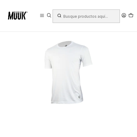
Inicio
Ropa Deportiva
Niño
Ropa
Poleras
Polera Penalty Raiz Juvenil Blanco