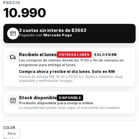
PRECIO
10.990
3 cuotas sin interés de
$3663
Pagando con
Mercado Pago
Recíbelo el lunes
ENTREGA LUNES
SOLO EN RM
Las compras de viernes desde las 11:00 y fin de semana se
programan para entrega el lunes.
Compra ahora y recibe el día lunes. Solo en RM
Horario de entrega RM: 19:00 a 23:00 hrs. Sujeto a cobertura, stock
disponible y confirmación de pago.
Stock disponible
DISPONIBLE
Producto disponible para compra online.
La disponibilidad puede variar según el movimiento de inventario.
COLOR
Navy