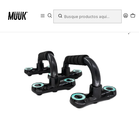
Inicio
Deportes
Fitness y Fuerza
Acondicionamiento
Fitness
Push up
Push Up Bars Cup's