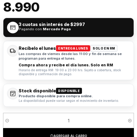
8.990
3 cuotas sin interés de
$2997
Pagando con
Mercado Pago
Recíbelo el lunes
ENTREGA LUNES
SOLO EN RM
Las compras de viernes desde las 11:00 y fin de semana se
programan para entrega el lunes.
Compra ahora y recibe el día lunes. Solo en RM
Horario de entrega RM: 19:00 a 23:00 hrs. Sujeto a cobertura, stock
disponible y confirmación de pago.
Stock disponible
DISPONIBLE
Producto disponible para compra online.
La disponibilidad puede variar según el movimiento de inventario.
Cantidad
AGREGAR AL CARRO