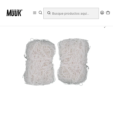
Inicio
Deportes
Deportes Colectivos
Fútbol
Equipamiento Cancha
Redes
Red de Baby Fútbol Muuk 2.0 mm (3.2 X 2.2 X 1.2)