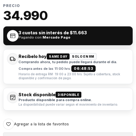
PRECIO
34.990
3 cuotas sin interés de
$11.663
Pagando con
Mercado Pago
Recíbelo hoy
SAME DAY
SOLO EN RM
Comprando ahora, tu pedido puede llegará durante el día.
06:48:53
Compra antes de las 11:00 hrs:
Horario de entrega RM: 19:00 a 23:00 hrs. Sujeto a cobertura, stock
disponible y confirmación de pago.
Stock disponible
DISPONIBLE
Producto disponible para compra online.
La disponibilidad puede variar según el movimiento de inventario.
Agregar a la lista de favoritos