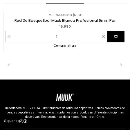
MUUKMUUK02033
|
Muuk
Red De Basquetbol Muuk Blanca Profesional 6mm Par
18.990
Cantidad
Comprar ahora
Importadora Muuk LTDA. Distribuidores de artículos deportivos. Somos proveedores de
tiendas deportivas a nivel nacional, contamos con artículos en diferentes disciplinas
deportivas. Representantes de la marca Penalty en Chile.
Síguenos