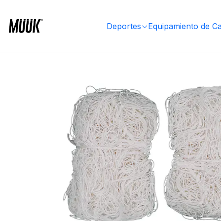
Inicio
Deportes
Deportes Colectivos
Fútbol
Equipamiento Cancha
Redes
Red de Ba
Deportes
Equipamiento de C