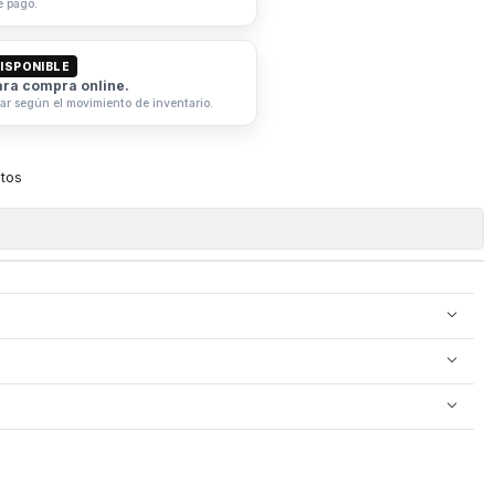
e pago.
ISPONIBLE
ara compra online.
iar según el movimiento de inventario.
itos