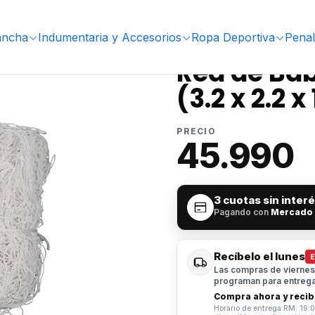
by Fútbol Muuk 2.5 mm (3.2 x 2.2 x 1.2)
ancha
Indumentaria y Accesorios
Ropa Deportiva
Penal
|
Red de Ba
(3.2 x 2.2 x 
PRECIO
45.990
3 cuotas sin inter
Pagando con
Mercado
Recíbelo el lunes
Las compras de viernes 
programan para entrega 
Compra ahora y recibe
Horario de entrega RM: 19:0