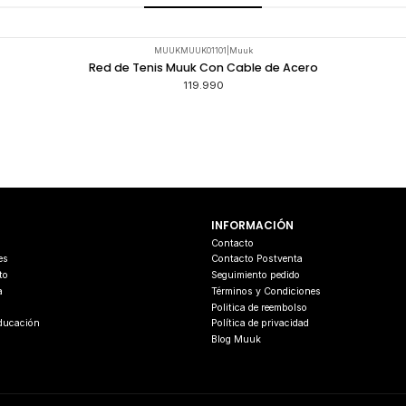
MUUKMUUK01101
|
Muuk
Red de Tenis Muuk Con Cable de Acero
119.990
INFORMACIÓN
s
Contacto
es
Contacto Postventa
to
Seguimiento pedido
a
Términos y Condiciones
Politica de reembolso
Educación
Política de privacidad
Blog Muuk