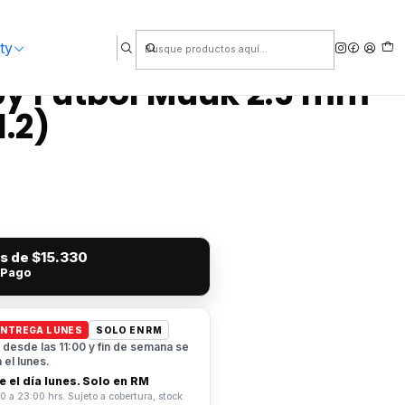
ty
by Fútbol Muuk 2.5 mm
1.2)
és de
$15.330
 Pago
ENTREGA LUNES
SOLO EN RM
desde las 11:00 y fin de semana se
el lunes.
 el día lunes. Solo en RM
0 a 23:00 hrs. Sujeto a cobertura, stock