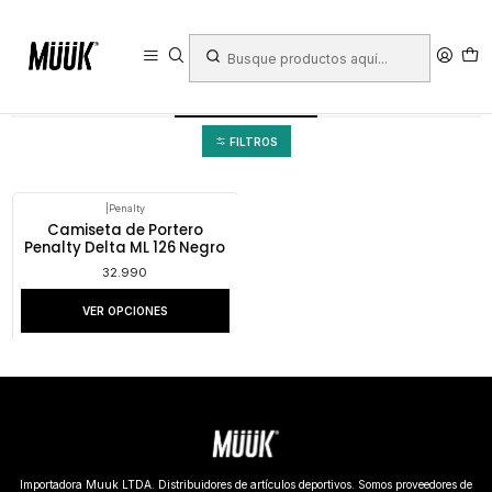
Inicio
Penalty
Vestuario
Arquero
Arquero
FILTROS
|
Penalty
Camiseta de Portero
Penalty Delta ML 126 Negro
32.990
VER OPCIONES
Importadora Muuk LTDA. Distribuidores de artículos deportivos. Somos proveedores de