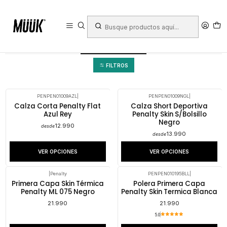
Inicio
Penalty
Vestuario
Primeras capas y compresión
Primeras capas y compresión
FILTROS
PENPEN01009AZL
|
PENPEN01009NGL
|
Calza Corta Penalty Flat
Calza Short Deportiva
Azul Rey
Penalty Skin S/Bolsillo
Negro
12.990
desde
13.990
desde
VER OPCIONES
VER OPCIONES
|
Penalty
PENPEN010195BLL
|
Primera Capa Skin Térmica
Polera Primera Capa
Penalty ML 075 Negro
Penalty Skin Termica Blanca
21.990
21.990
5.0