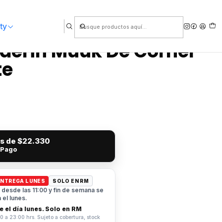
ty
nderin Muuk De Corner
te
és de
$22.330
 Pago
ENTREGA LUNES
SOLO EN RM
desde las 11:00 y fin de semana se
el lunes.
 el día lunes. Solo en RM
0 a 23:00 hrs. Sujeto a cobertura, stock