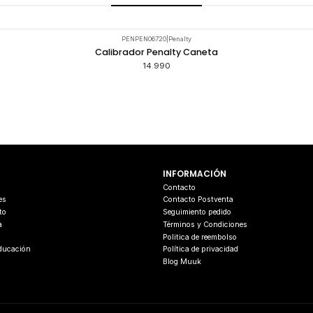
PENPEN06720
|
Penalty
Calibrador Penalty Caneta
14.990
INFORMACIÓN
s
Contacto
es
Contacto Postventa
to
Seguimiento pedido
a
Términos y Condiciones
Politica de reembolso
Educación
Política de privacidad
Blog Muuk