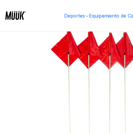
Inicio
Deportes
Deportes Colectivos
Fútbol
Equipamiento Cancha
Banderines
Set 
Deportes
Equipamiento de C