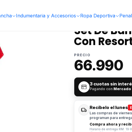
De Banderin Muuk De Corner Con Resorte
ancha
Indumentaria y Accesorios
Ropa Deportiva
Penal
|
Set De Ba
Con Resor
PRECIO
66.990
3 cuotas sin inter
Pagando con
Mercado
Recíbelo el lunes
Las compras de viernes 
programan para entrega 
Compra ahora y recibe
Horario de entrega RM: 19:0