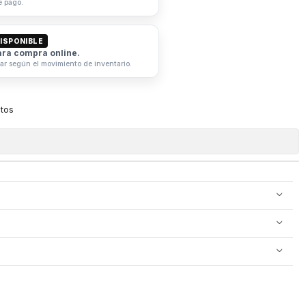
e pago.
ISPONIBLE
ara compra online.
iar según el movimiento de inventario.
itos