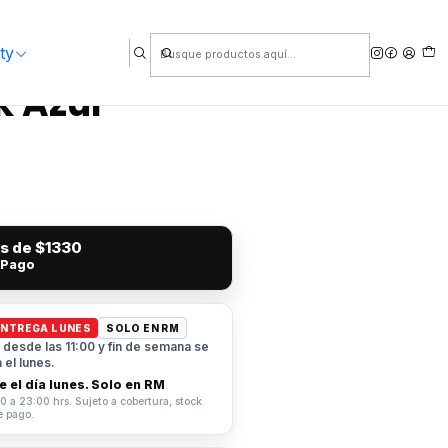
ty
k Azul
és de
$1330
 Pago
ENTREGA LUNES
SOLO EN RM
desde las 11:00 y fin de semana se
el lunes.
 el día lunes. Solo en RM
0 a 23:00 hrs. Sujeto a cobertura, stock
e pago.