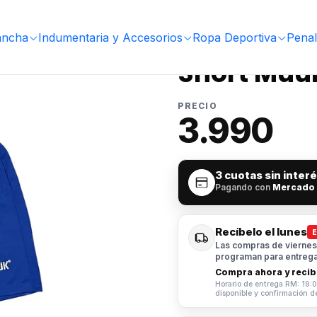
ancha
Indumentaria y Accesorios
Ropa Deportiva
Penal
|
Short Muu
PRECIO
3.990
3 cuotas sin inter
Pagando con
Mercado
Recíbelo el lunes
Las compras de viernes 
programan para entrega 
Compra ahora y recibe
Horario de entrega RM: 19:0
disponible y confirmación d