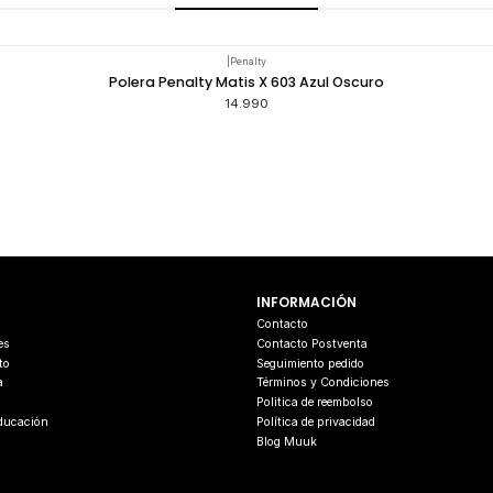
|
Penalty
Polera Penalty Matis X 603 Azul Oscuro
14.990
INFORMACIÓN
s
Contacto
es
Contacto Postventa
to
Seguimiento pedido
a
Términos y Condiciones
Politica de reembolso
Educación
Política de privacidad
Blog Muuk