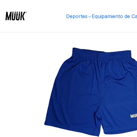
Inicio
Ropa Deportiva
Hombre
Ropa
Short y pantalones
Short Muuk Azul
Deportes
Equipamiento de C