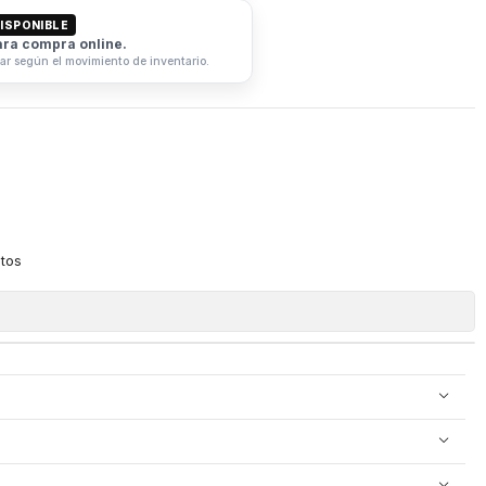
ISPONIBLE
ara compra online.
iar según el movimiento de inventario.
itos