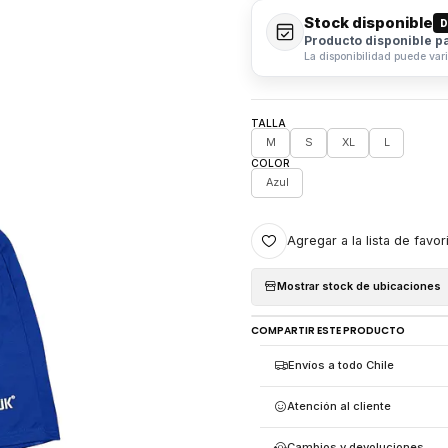
Stock disponible
D
Producto disponible p
La disponibilidad puede var
TALLA
M
S
XL
L
COLOR
Azul
Agregar a la lista de favor
Mostrar stock de ubicaciones
COMPARTIR ESTE PRODUCTO
Envíos a todo Chile
Atención al cliente
Cambios y devoluciones