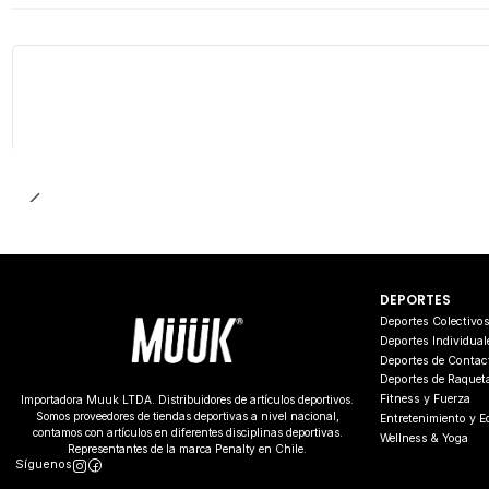
DEPORTES
Deportes Colectivo
Deportes Individual
Deportes de Contac
Deportes de Raquet
Fitness y Fuerza
Importadora Muuk LTDA. Distribuidores de artículos deportivos.
Somos proveedores de tiendas deportivas a nivel nacional,
Entretenimiento y 
contamos con artículos en diferentes disciplinas deportivas.
Wellness & Yoga
Representantes de la marca Penalty en Chile.
Síguenos