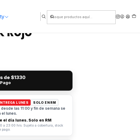
ty
k Rojo
és de
$1330
 Pago
ENTREGA LUNES
SOLO EN RM
desde las 11:00 y fin de semana se
el lunes.
 el día lunes. Solo en RM
0 a 23:00 hrs. Sujeto a cobertura, stock
e pago.