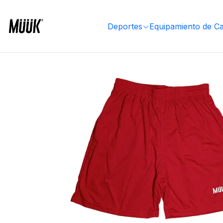
Inicio
Ropa Deportiva
Hombre
Ropa
Short y pantalones
Short Muuk Rojo
Deportes
Equipamiento de C