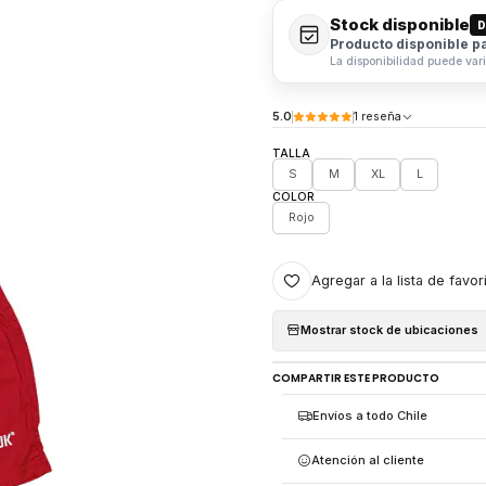
Stock disponible
D
Producto disponible p
La disponibilidad puede var
5.0
1 reseña
TALLA
S
M
XL
L
COLOR
Rojo
Agregar a la lista de favor
Mostrar stock de ubicaciones
COMPARTIR ESTE PRODUCTO
Envíos a todo Chile
Atención al cliente