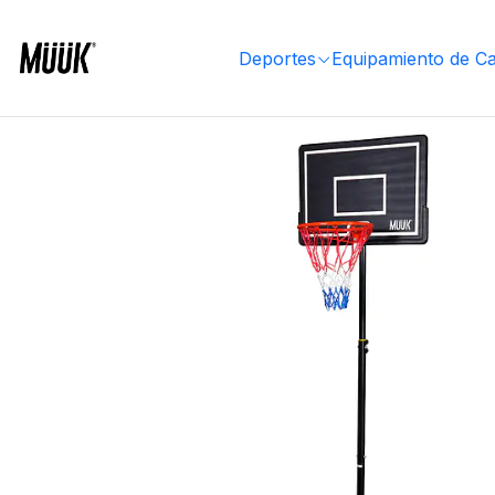
Inicio
Equipamiento de Cancha
Aros y Torres
Torres
Torre de Basketball Muuk Yard 
Deportes
Equipamiento de C