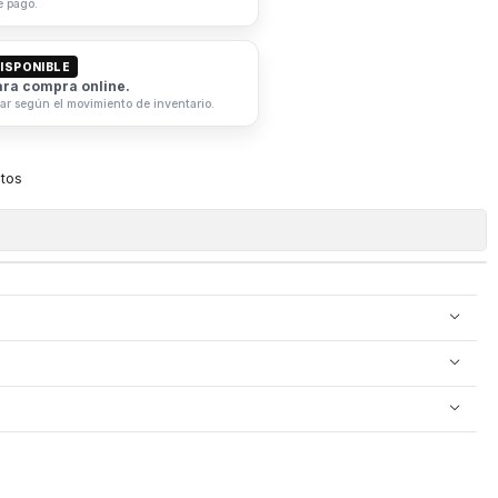
e pago.
ISPONIBLE
ara compra online.
iar según el movimiento de inventario.
itos