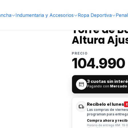
Altura Ajustable 1.6 - 2.1 Metros
ancha
Indumentaria y Accesorios
Ropa Deportiva
Penal
|
Torre de B
Altura Ajus
PRECIO
104.990
3 cuotas sin inter
Pagando con
Mercado
Recíbelo el lunes
Las compras de viernes 
programan para entrega 
Compra ahora y recibe
Horario de entrega RM: 19:0