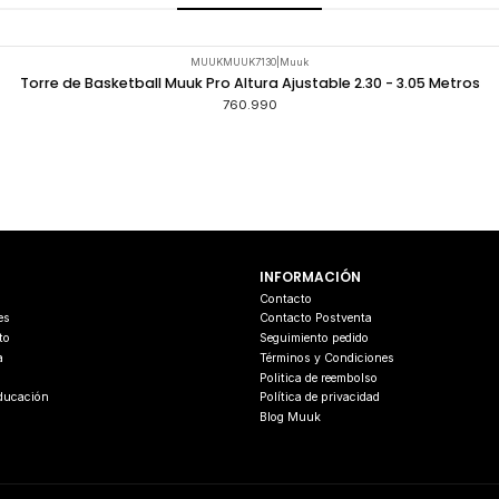
MUUKMUUK7130
|
Muuk
Torre de Basketball Muuk Pro Altura Ajustable 2.30 - 3.05 Metros
760.990
INFORMACIÓN
s
Contacto
es
Contacto Postventa
to
Seguimiento pedido
a
Términos y Condiciones
Politica de reembolso
Educación
Política de privacidad
Blog Muuk