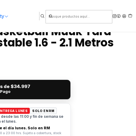
ty
asketball Muuk Yard
table 1.6 - 2.1 Metros
és de
$34.997
 Pago
ENTREGA LUNES
SOLO EN RM
desde las 11:00 y fin de semana se
el lunes.
 el día lunes. Solo en RM
0 a 23:00 hrs. Sujeto a cobertura, stock