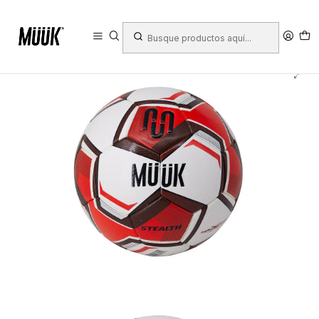
Inicio
Deportes
Deportes Colectivos
Fútbol
Balones Fútbol
Balon De Futbol Muuk Match Pro