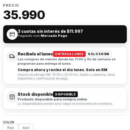
PRECIO
35.990
3 cuotas sin interés de
$11.997
Pagando con
Mercado Pago
Recíbelo el lunes
ENTREGA LUNES
SOLO EN RM
Las compras de viernes desde las 11:00 y fin de semana se
programan para entrega el lunes.
Compra ahora y recibe el día lunes. Solo en RM
Horario de entrega RM: 19:00 a 23:00 hrs. Sujeto a cobertura, stock
disponible y confirmación de pago.
Stock disponible
DISPONIBLE
Producto disponible para compra online.
La disponibilidad puede variar según el movimiento de inventario.
COLOR
Rojo
Azul