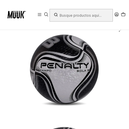
Inicio
Deportes
Deportes Colectivos
Fútbol
Balones Fútbol
Balon de Futbol Penalty Bola 8 R2