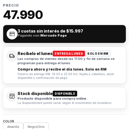
PRECIO
47.990
3 cuotas sin interés de
$15.997
Pagando con
Mercado Pago
Recíbelo el lunes
ENTREGA LUNES
SOLO EN RM
Las compras de viernes desde las 11:00 y fin de semana se
programan para entrega el lunes.
Compra ahora y recibe el día lunes. Solo en RM
Horario de entrega RM: 19:00 a 23:00 hrs. Sujeto a cobertura, stock
disponible y confirmación de pago.
Stock disponible
DISPONIBLE
Producto disponible para compra online.
La disponibilidad puede variar según el movimiento de inventario.
COLOR
Amarillo
Negro/Gris