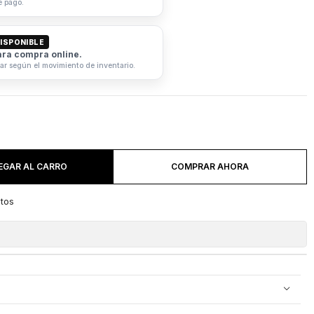
e pago.
ISPONIBLE
ara compra online.
iar según el movimiento de inventario.
EGAR AL CARRO
COMPRAR AHORA
itos