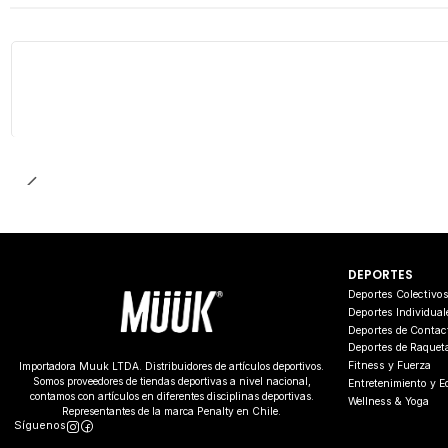
DEPORTES
Deportes Colectivo
Deportes Individual
Deportes de Contac
Deportes de Raquet
Fitness y Fuerza
Importadora Muuk LTDA. Distribuidores de artículos deportivos.
Somos proveedores de tiendas deportivas a nivel nacional,
Entretenimiento y 
contamos con artículos en diferentes disciplinas deportivas.
Wellness & Yoga
Representantes de la marca Penalty en Chile.
Síguenos