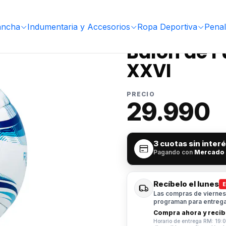
RX Digital XXVI
ancha
Indumentaria y Accesorios
Ropa Deportiva
Penal
|
Balón de F
XXVI
PRECIO
29.990
3 cuotas sin inter
Pagando con
Mercado
Recíbelo el lunes
Las compras de viernes 
programan para entrega 
Compra ahora y recibe
Horario de entrega RM: 19:0