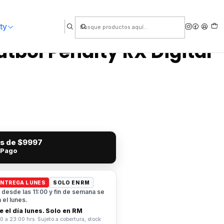
ty
útbol Penalty RX Digital
és de
$9997
 Pago
ENTREGA LUNES
SOLO EN RM
desde las 11:00 y fin de semana se
el lunes.
 el día lunes. Solo en RM
0 a 23:00 hrs. Sujeto a cobertura, stock