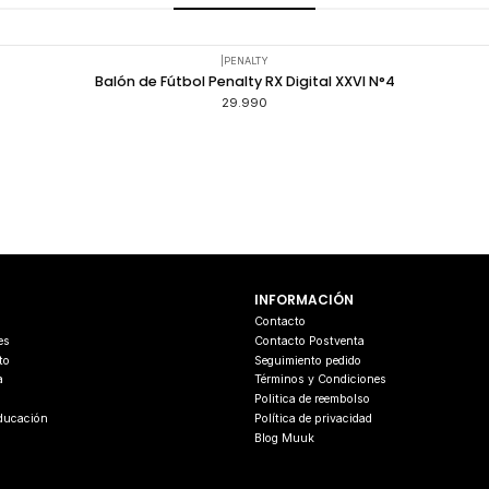
|
PENALTY
Balón de Fútbol Penalty RX Digital XXVI N°4
29.990
INFORMACIÓN
s
Contacto
es
Contacto Postventa
to
Seguimiento pedido
a
Términos y Condiciones
Politica de reembolso
Educación
Política de privacidad
Blog Muuk