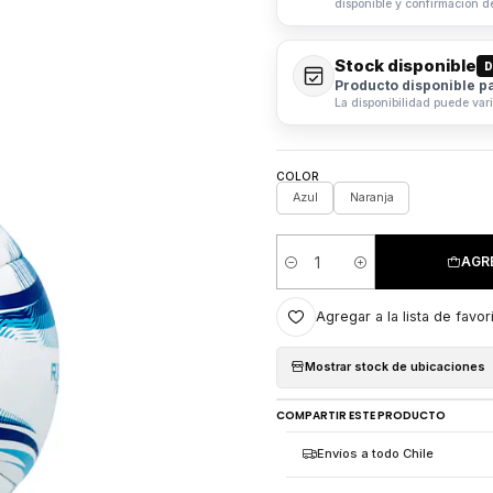
disponible y confirmación d
Stock disponible
D
Producto disponible p
La disponibilidad puede var
COLOR
Azul
Naranja
AGR
Cantidad
Agregar a la lista de favor
Mostrar stock de ubicaciones
COMPARTIR ESTE PRODUCTO
Envíos a todo Chile