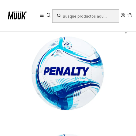
Inicio
Deportes
Deportes Colectivos
Fútbol
Balones Futsal
Balón de Futsal Penalty RX Digital XXVI