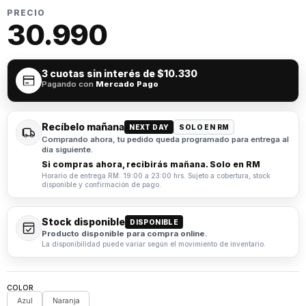
PRECIO
30.990
3 cuotas sin interés de
$10.330
Pagando con
Mercado Pago
Recíbelo mañana
NEXT DAY
SOLO EN RM
Comprando ahora, tu pedido queda programado para entrega al
día siguiente.
Si compras ahora, recibirás mañana. Solo en RM
Horario de entrega RM: 19:00 a 23:00 hrs. Sujeto a cobertura, stock
disponible y confirmación de pago.
Stock disponible
DISPONIBLE
Producto disponible para compra online.
La disponibilidad puede variar según el movimiento de inventario.
COLOR
Azul
Naranja