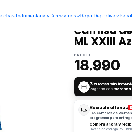
e Portero Penalty Delta ML XXIII Azul Rey
ancha
Indumentaria y Accesorios
Ropa Deportiva
Penal
|
Camisa de 
ML XXIII A
PRECIO
18.990
3 cuotas sin inter
Pagando con
Mercado
Recíbelo el lunes
Las compras de viernes 
programan para entrega 
Compra ahora y recibe
Horario de entrega RM: 19:0