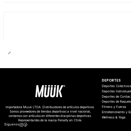
DEPORTES
Deportes Colectivo
Deportes Individual
Deportes de Contac
Deportes de Raquet
Fitness y Fuerza
Importadora Muuk LTDA. Distribuidores de artículos deportivos.
Somos proveedores de tiendas deportivas a nivel nacional,
Entretenimiento y 
contamos con artículos en diferentes disciplinas deportivas.
Wellness & Yoga
Representantes de la marca Penalty en Chile.
Síguenos