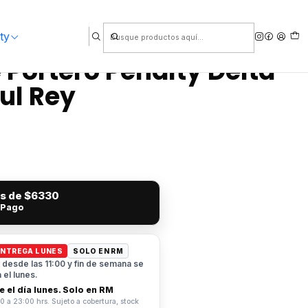
ty
Portero Penalty Delta
zul Rey
és de
$6330
 Pago
ENTREGA LUNES
SOLO EN RM
desde las 11:00 y fin de semana se
el lunes.
 el día lunes. Solo en RM
0 a 23:00 hrs. Sujeto a cobertura, stock