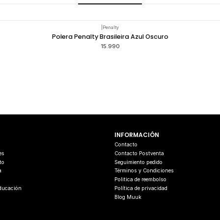
|
Penalty
Polera Penalty Brasileira Azul Oscuro
15.990
INFORMACIÓN
s
Contacto
es
Contacto Postventa
to
Seguimiento pedido
a
Términos y Condiciones
Politica de reembolso
Educación
Política de privacidad
Blog Muuk