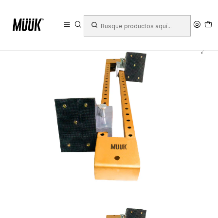
Inicio
Deportes
Deportes Individuales
Atletismo
Tacos de partida
Taco De Partida Muuk Classic