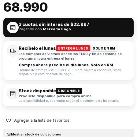
68.990
3 cuotas sin interés de
$22.997
Pagando con
Mercado Pago
Recíbelo el lunes
ENTREGA LUNES
SOLO EN RM
Las compras de viernes desde las 11:00 y fin de semana se
programan para entrega el lunes.
Compra ahora y recibe el día lunes. Solo en RM
Horario de entrega RM: 19:00 a 23:00 hrs. Sujeto a cobertura, stock
disponible y confirmación de pago.
Stock disponible
DISPONIBLE
Producto disponible para compra online.
La disponibilidad puede variar según el movimiento de inventario.
Agregar a la lista de favoritos
Mostrar stock de ubicaciones