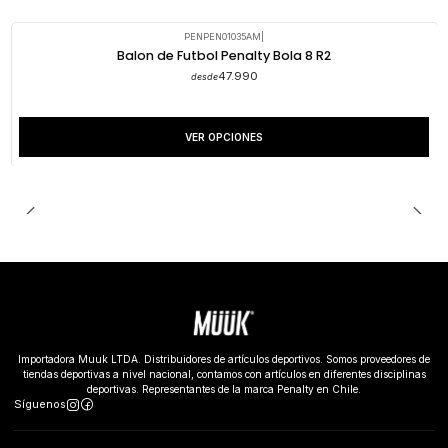
PENPEN01035AM
|
Balon de Futbol Penalty Bola 8 R2
47.990
desde
VER OPCIONES
Importadora Muuk LTDA. Distribuidores de artículos deportivos. Somos proveedores de
tiendas deportivas a nivel nacional, contamos con artículos en diferentes disciplinas
deportivas. Representantes de la marca Penalty en Chile.
Síguenos