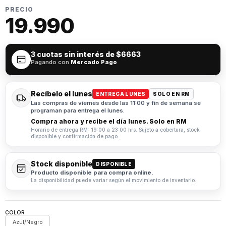
PRECIO
19.990
3 cuotas sin interés de
$6663
Pagando con
Mercado Pago
Recíbelo el lunes
ENTREGA LUNES
SOLO EN RM
Las compras de viernes desde las 11:00 y fin de semana se
programan para entrega el lunes.
Compra ahora y recibe el día lunes. Solo en RM
Horario de entrega RM: 19:00 a 23:00 hrs. Sujeto a cobertura, stock
disponible y confirmación de pago.
Stock disponible
DISPONIBLE
Producto disponible para compra online.
La disponibilidad puede variar según el movimiento de inventario.
COLOR
Azul/Negro