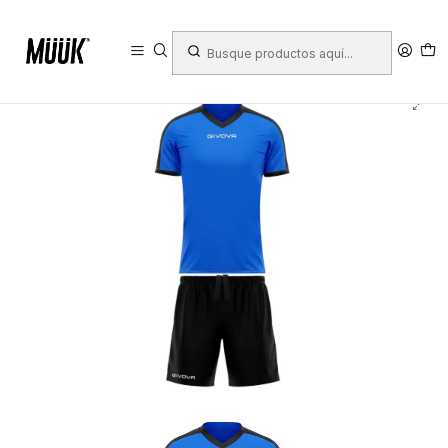
Inicio
Ropa Deportiva
Mujer
Uniformes
Conjuntos Deportivos
Givova
Conjunto Deportivo Givova Revolution Azul/Negro